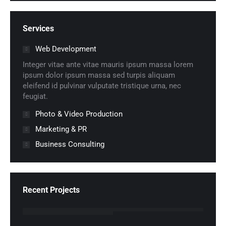
Services
Web Development
Integer vitae ante vitae mauris ipsum massa lorem
ipsum dolor ipsum massa sed turpis aliquam
eleifend id pulvinar vulputate tristique urna, nec
feugiat.
Photo & Video Production
Marketing & PR
Business Consulting
Recent Projects