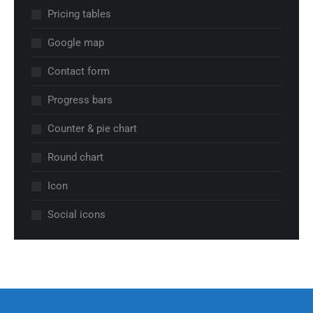
Pricing tables
Google map
Contact form
Progress bars
Counter & pie chart
Round chart
Icon
Social icons