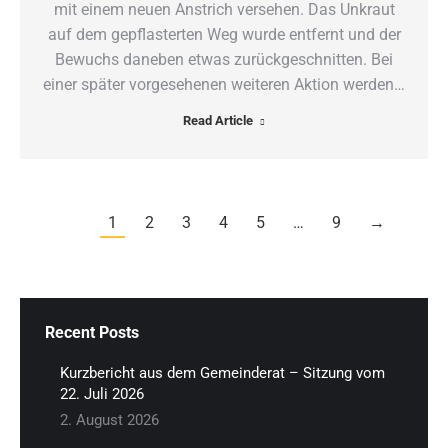
mit einem neuen Anstrich versehen. Das Unkraut
auf dem gepflasterten Weg wurde entfernt und der
Bewuchs daneben etwas zurückgeschnitten. Bei
einer später vorgesehenen weiteren Aktion werden…
Read Article
1
2
3
4
5
…
9
→
Recent Posts
Kurzbericht aus dem Gemeinderat – Sitzung vom
22. Juli 2026
2. August 2026