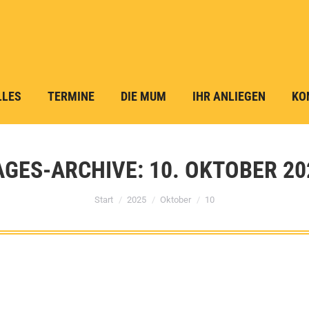
LLES
TERMINE
DIE MUM
IHR ANLIEGEN
KO
AGES-ARCHIVE:
10. OKTOBER 20
Sie befinden sich hier:
Start
2025
Oktober
10