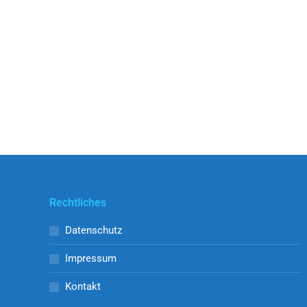
private Grundstücke in Mönchzell, Gewann
Neurott und Allmend, auf denen die Errichtung
einer Freiflächen-Photovoltaik-Anlage
vorgesehen ist. Die Errichtung einer Pergola
vor dem…
Weiterlesen
Rechtliches
Datenschutz
Impressum
Kontakt