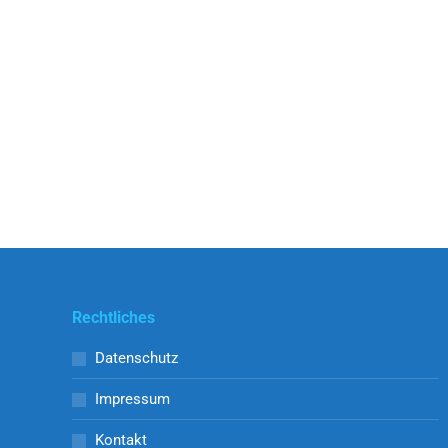
erläuterte am Oberbrühl/Ortseingang
Mönchzell und entlang der Hauptstraße
verschiedene Maßnahmen. Fragen zur
Ortskernsanierung und Baustellen wurden
beantwortet. Ortsschaftsrat Uwe Schneider
konnte ausführlich zur…
Weiterlesen
Rechtliches
Datenschutz
Impressum
Kontakt