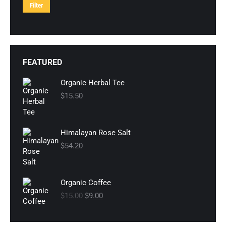
Filter
FEATURED
Organic Herbal Tee
$
15.50
Himalayan Rose Salt
$
54.20
Organic Coffee
$
15.00
Ursprünglicher
$
9.00
Aktueller
Preis
Preis
war:
ist: