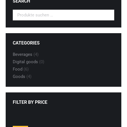
SEARCH
CATEGORIES
Beverages
(4)
Digital goods
(0)
Food
(6)
Goods
(4)
FILTER BY PRICE
Min.
Max.
Preis
Preis