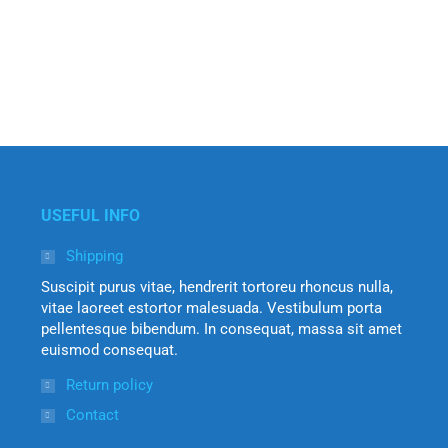
USEFUL INFO
Shipping
Suscipit purus vitae, hendrerit tortoreu rhoncus nulla,
vitae laoreet estortor malesuada. Vestibulum porta
pellentesque bibendum. In consequat, massa sit amet
euismod consequat.
Return policy
Contact