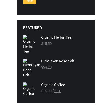
Filter
FEATURED
Organic Herbal Tee
$
15.50
Himalayan Rose Salt
$
54.20
Organic Coffee
$
15.00
Ursprünglicher
$
9.00
Aktueller
Preis
Preis
war:
ist:
$15.00
$9.00.