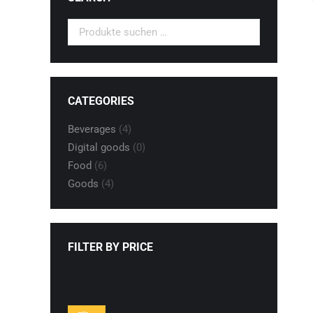
CATEGORIES
Beverages
(4)
Digital goods
(0)
Food
(6)
Goods
(4)
FILTER BY PRICE
Min.
Max.
Preis
Preis