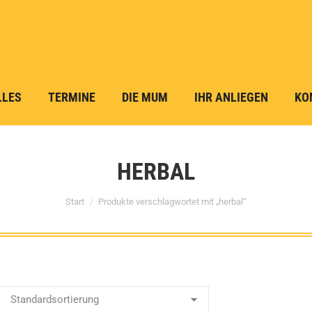
LLES
TERMINE
DIE MUM
IHR ANLIEGEN
KO
HERBAL
Sie befinden sich hier:
Start
Produkte verschlagwortet mit „herbal“