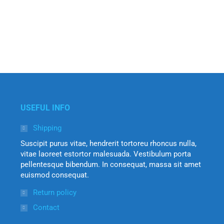
USEFUL INFO
Shipping
Suscipit purus vitae, hendrerit tortoreu rhoncus nulla,
vitae laoreet estortor malesuada. Vestibulum porta
pellentesque bibendum. In consequat, massa sit amet
euismod consequat.
Return policy
Contact