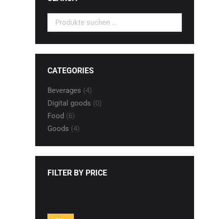
CATEGORIES
Beverages
(4)
Digital goods
(0)
Food
(6)
Goods
(4)
FILTER BY PRICE
Min.
Max.
Preis
Preis