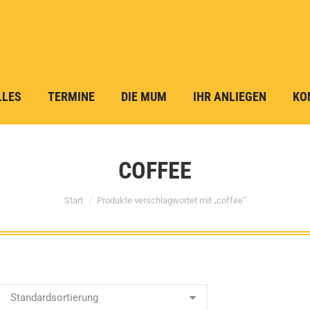
LLES
TERMINE
DIE MUM
IHR ANLIEGEN
KO
COFFEE
Sie befinden sich hier:
Start
Produkte verschlagwortet mit „coffee“