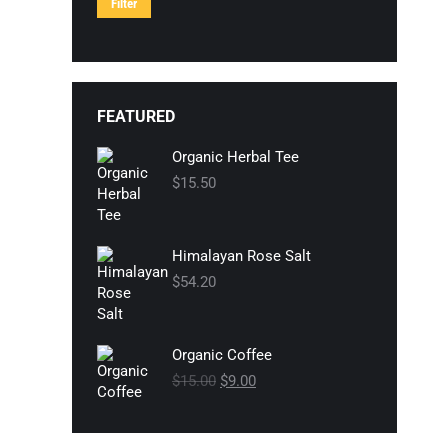
Filter
FEATURED
Organic Herbal Tee
$
15.50
Himalayan Rose Salt
$
54.20
Organic Coffee
$
15.00
Ursprünglicher
$
9.00
Aktueller
Preis
Preis
war:
ist:
$15.00
$9.00.