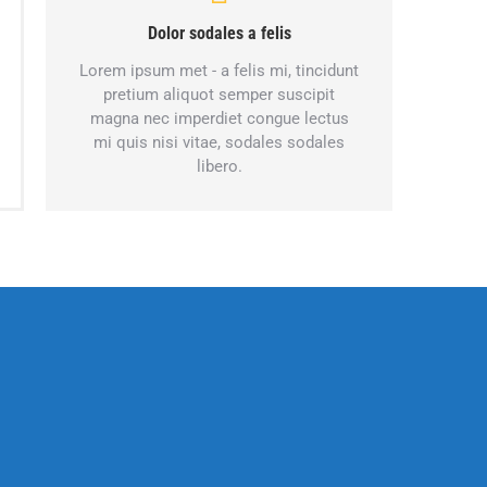
Dolor sodales a felis
Lorem ipsum met - a felis mi, tincidunt
pretium aliquot semper suscipit
magna nec imperdiet congue lectus
mi quis nisi vitae, sodales sodales
libero.