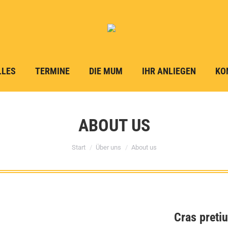
LLES
TERMINE
DIE MUM
IHR ANLIEGEN
KO
ABOUT US
Sie befinden sich hier:
Start
Über uns
About us
Cras pretiu