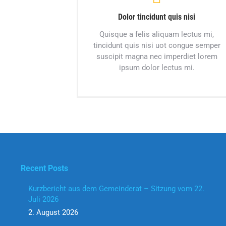
Dolor tincidunt quis nisi
Quisque a felis aliquam lectus mi,
tincidunt quis nisi uot congue semper
suscipit magna nec imperdiet lorem
ipsum dolor lectus mi.
Recent Posts
Kurzbericht aus dem Gemeinderat – Sitzung vom 22.
Juli 2026
2. August 2026