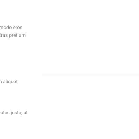
mmodo eros
 Cras pretium
m aliquot
ctus justo, ut