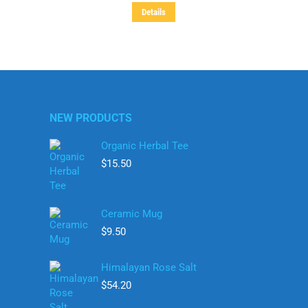
auf.
Details
war:
ist:
Die
$11.50
$9.99.
Optionen
können
auf
der
Produktseite
NEW PRODUCTS
gewählt
werden
Organic Herbal Tee
$
15.50
Ceramic Mug
$
9.50
Himalayan Rose Salt
$
54.20