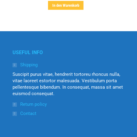
auf.
In den Warenkorb
war:
ist:
Die
$15.00
$9.00.
Optionen
können
auf
der
Produktseite
USEFUL INFO
gewählt
werden
Shipping
Suscipit purus vitae, hendrerit tortoreu rhoncus nulla,
vitae laoreet estortor malesuada. Vestibulum porta
pellentesque bibendum. In consequat, massa sit amet
euismod consequat.
Return policy
Contact