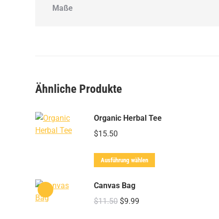
Maße
Ähnliche Produkte
Organic Herbal Tee
$
15.50
Dieses
Ausführung wählen
Produkt
weist
Canvas Bag
mehrere
$
11.50
Ursprünglicher
$
9.99
Aktueller
Varianten
Preis
Preis