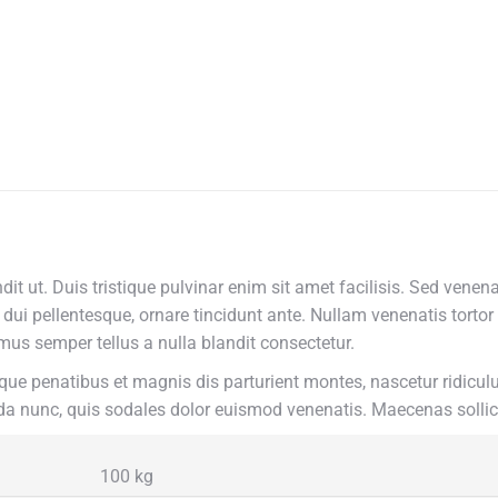
dit ut. Duis tristique pulvinar enim sit amet facilisis. Sed ven
dui pellentesque, ornare tincidunt ante. Nullam venenatis tortor 
us semper tellus a nulla blandit consectetur.
atoque penatibus et magnis dis parturient montes, nascetur ridic
uada nunc, quis sodales dolor euismod venenatis. Maecenas soll
100 kg