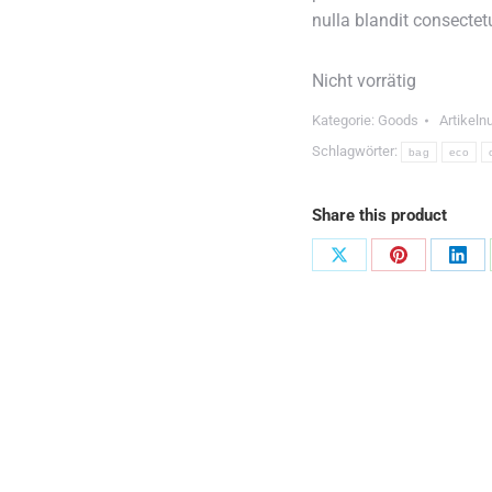
nulla blandit consectetu
Nicht vorrätig
Kategorie:
Goods
Artikel
Schlagwörter:
bag
eco
Share this product
Share
Share
Sha
on
on
on
X
Pinterest
Link