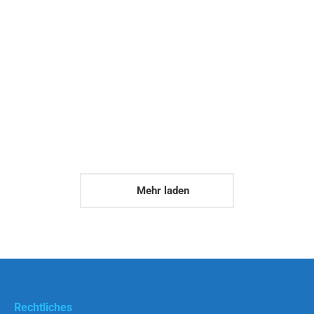
Morbi iaculis
Product Design
Maecenas enim velit euismod eu tempor
sit amet dictum lorem.
Mehr laden
Rechtliches