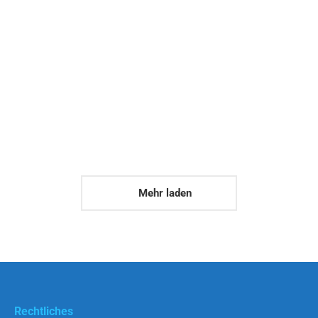
Morbi iaculis
Product Design
Maecenas enim velit euismod eu tempor
sit amet dictum lorem.
Mehr laden
Rechtliches