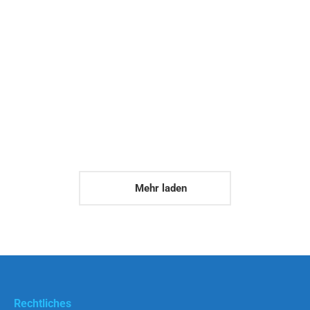
Morbi iaculis
Product Design
Maecenas enim velit euismod eu tempor
sit amet dictum lorem.
Mehr laden
Rechtliches