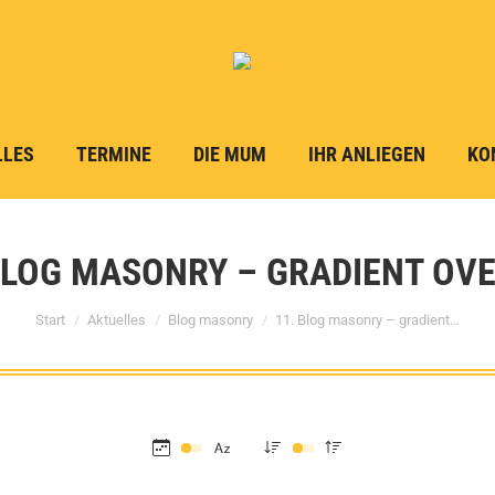
LLES
TERMINE
DIE MUM
IHR ANLIEGEN
KO
BLOG MASONRY – GRADIENT OV
Sie befinden sich hier:
Start
Aktuelles
Blog masonry
11. Blog masonry – gradient…