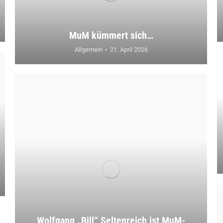
MuM kümmert sich…
Allgemein
21. April 2026
Wolfgang „Bill“ Seltenreich ist MuM-